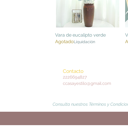
Vara de eucalipto verde
Vista rápida
V
Agotado
A
Liquidación
Contacto
2226694827
ccasayestilo@gmail.com
Consulta nuestros Términos y Condicio