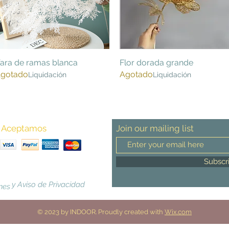
ara de ramas blanca
Vista rápida
Flor dorada grande
Vista rápida
gotado
Agotado
Liquidación
Liquidación
Aceptamos
Join our mailing list
Subscr
y Aviso de Privacidad
nes
© 2023 by INDOOR. Proudly created with
Wix.com