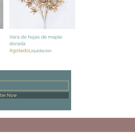
Vara de hojas de maple
Vista rápida
dorada
Agotado
Liquidación
ibe Now