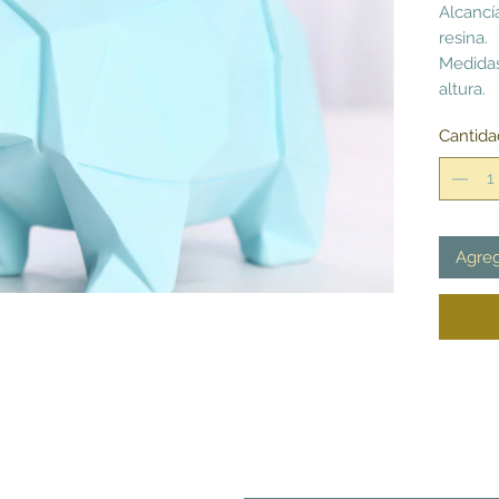
Alcancí
resina.
Medidas
altura.
Cantida
Agreg