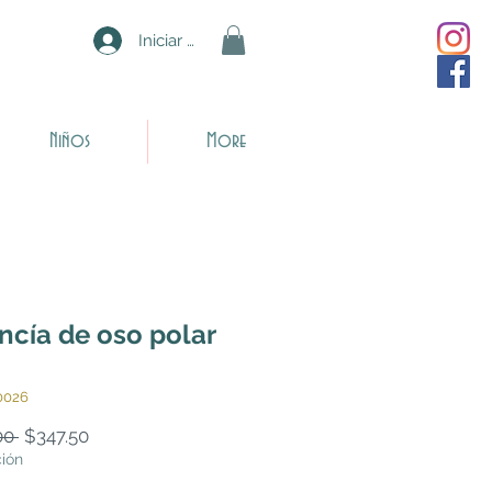
Iniciar sesión
Niños
More
ncía de oso polar
0026
Precio
Precio
00 
$347.50
de
ción
oferta