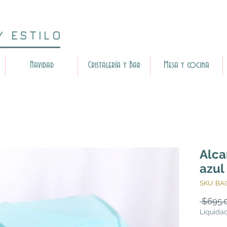
Y ESTILO
Navidad
Cristalería y Bar
Mesa y cocina
Alca
azul
SKU: BA
 $695.
Liquida