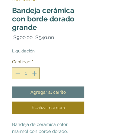
Bandeja cerámica
con borde dorado
grande
Precio
Precio
 $900.00 
$540.00
de
oferta
Liquidación
Cantidad
*
Agregar al carrito
Realizar compra
Bandeja de cerámica color
marmol con borde dorado.