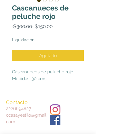
Cascanueces de
peluche rojo
Precio
Precio
 $300.00 
$150.00
de
oferta
Liquidación
Agotado
Cascanueces de peluche rojo.
Medidas: 30 cms.
Contacto
2226694827
ccasayestilo@gmail.
com