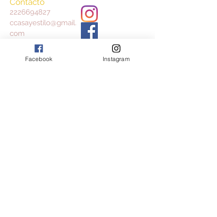
Contacto
2226694827
ccasayestilo@gmail.
com
Facebook
Instagram
Aceptamos
Consulta nuestros Términos y Condiciones
y Aviso de Privacidad
Join our mailing list
Subscribe Now