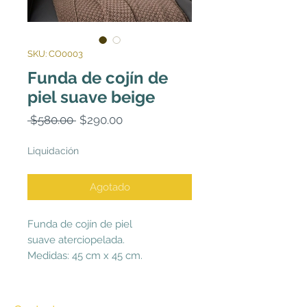
SKU: CO0003
Funda de cojín de
piel suave beige
Precio
Precio
 $580.00 
$290.00
de
oferta
Liquidación
Agotado
Funda de cojín de piel
suave aterciopelada.
Medidas: 45 cm x 45 cm.