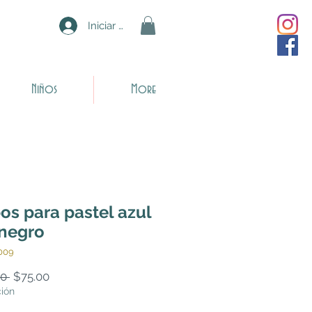
Iniciar sesión
Niños
More
os para pastel azul
negro
009
Precio
Precio
0 
$75.00
de
ción
oferta