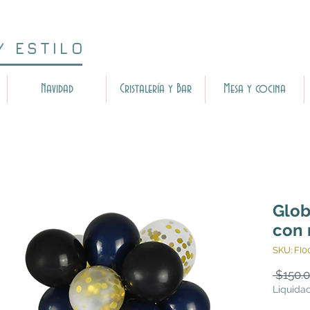
Y ESTILO
Navidad
Cristalería y Bar
Mesa y cocina
Glob
con 
SKU: FI0
 $150.0
Liquida