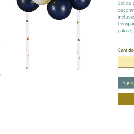
Set de 
decorar
Incluye:
transpar
palos y
Cantida
Agreg