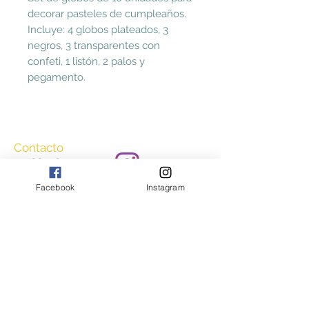
decorar pasteles de cumpleaños.
Incluye: 4 globos plateados, 3
negros, 3 transparentes con
confeti, 1 listón, 2 palos y
pegamento.
Contacto
2226694827
ccasayestilo@gmail.
Facebook
Instagram
com
Aceptamos
Consulta nuestros Términos y Condiciones
y Aviso de Privacidad