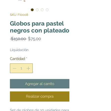
SKU: FI0008
Globos para pastel
negros con plateado
Precio
Precio
 $150.00 
$75.00
de
oferta
Liquidación
Cantidad
*
Agregar al carrito
Realizar compra
Set de globos de 10 unidades para