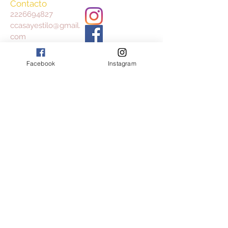
Contacto
2226694827
ccasayestilo@gmail.
com
Facebook
Instagram
Aceptamos
Consulta nuestros Términos y Condiciones
y Aviso de Privacidad
Join our mailing list
Subscribe Now