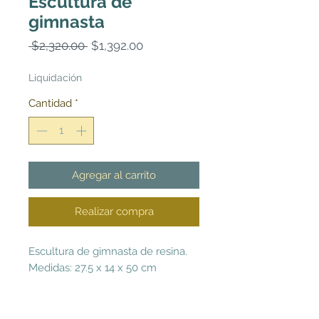
Escultura de
gimnasta
Precio
Precio
 $2,320.00 
$1,392.00
de
oferta
Liquidación
Cantidad
*
Agregar al carrito
Realizar compra
Escultura de gimnasta de resina.
Medidas: 27.5 x 14 x 50 cm