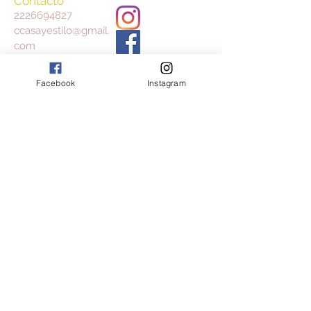
Contacto
2226694827
ccasayestilo@gmail.
com
Facebook
Instagram
Aceptamos
Consulta nuestros Términos y Condiciones
y Aviso de Privacidad
Join our mailing list
Subscribe Now