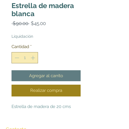
Estrella de madera
blanca
Precio
Precio
 $90.00 
$45.00
de
oferta
Liquidación
Cantidad
*
Agregar al carrito
Realizar compra
Estrella de madera de 20 cms