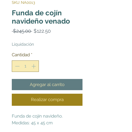
SKU: NA0013
Funda de cojín
navideño venado
Precio
Precio
 $245.00 
$122.50
de
oferta
Liquidación
Cantidad
*
Agregar al carrito
Realizar compra
Funda de cojín navideño.
Medidas: 45 x 45 cm