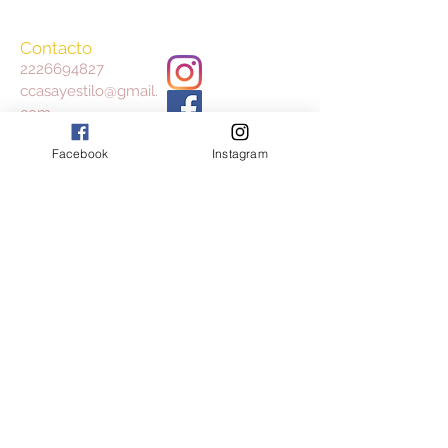
Contacto
2226694827
ccasayestilo@gmail.
com
Facebook
Instagram
Aceptamos
Consulta nuestros Términos y Condiciones
y Aviso de Privacidad
Join our mailing list
Subscribe Now