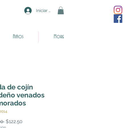
Iniciar sesión
Niños
More
a de cojín
deño venados
morados
0014
Precio
Precio
0 
$122.50
de
ción