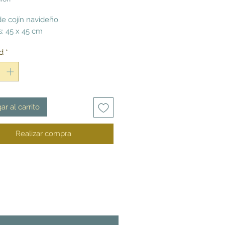
oferta
e cojín navideño.
: 45 x 45 cm
d
*
ar al carrito
Realizar compra