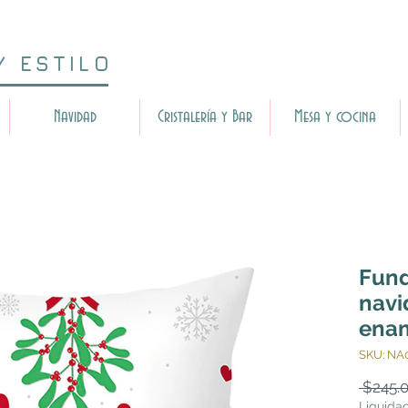
Y ESTILO
Navidad
Cristalería y Bar
Mesa y cocina
Fund
navi
ena
SKU: NA
 $245.0
Liquida