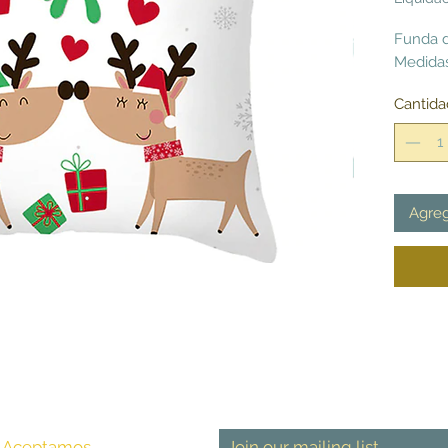
Funda d
Medidas
Cantida
Agreg
Aceptamos
Join our mailing list