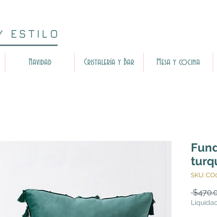
Y ESTILO
Navidad
Cristalería y Bar
Mesa y cocina
Fund
turq
SKU: CO
 $470.
Liquida