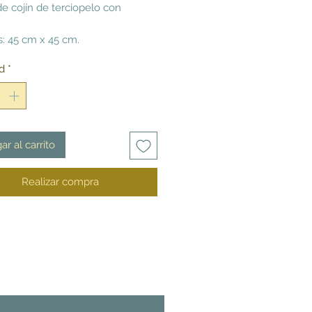
e cojín de terciopelo con
: 45 cm x 45 cm.
d
*
ar al carrito
Realizar compra