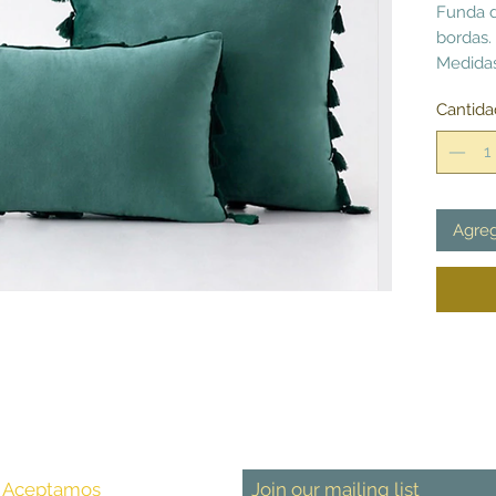
Funda d
bordas.
Medidas
Cantida
Agreg
Aceptamos
Join our mailing list