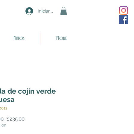
Iniciar sesión
Niños
More
a de cojín verde
uesa
0012
Precio
Precio
00 
$235.00
de
ción
oferta