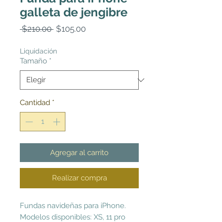
galleta de jengibre
Precio
Precio
 $210.00 
$105.00
de
oferta
Liquidación
Tamaño
*
Cantidad
*
Agregar al carrito
Realizar compra
Fundas navideñas para iPhone.
Modelos disponibles: XS, 11 pro