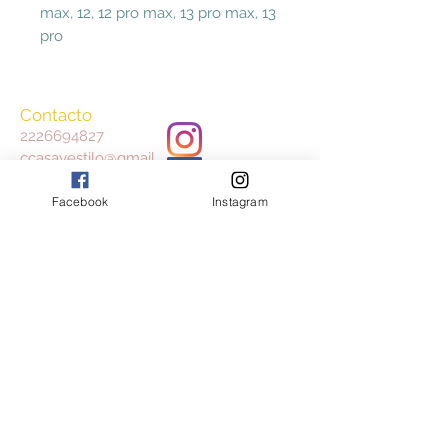
max, 12, 12 pro max, 13 pro max, 13
pro
Contacto
2226694827
ccasayestilo@gmail.
com
Facebook
Instagram
Aceptamos
Consulta nuestros Términos y Condiciones
y Aviso de Privacidad
Join our mailing list