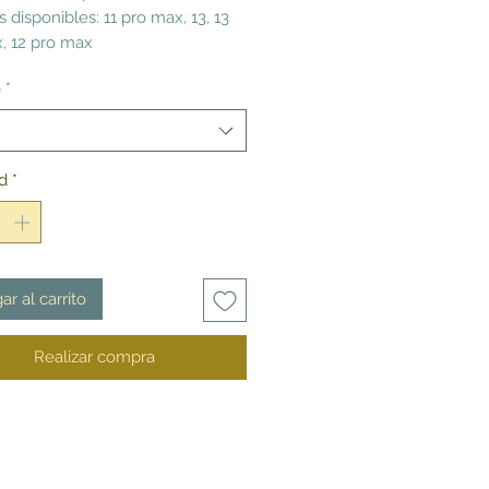
 disponibles: 11 pro max, 13, 13
, 12 pro max
o
*
d
*
ar al carrito
Realizar compra