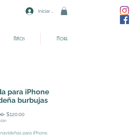
Iniciar sesión
Niños
More
a para iPhone
deña burbujas
Precio
Precio
00 
$120.00
de
ción
oferta
navideñas para iPhone.