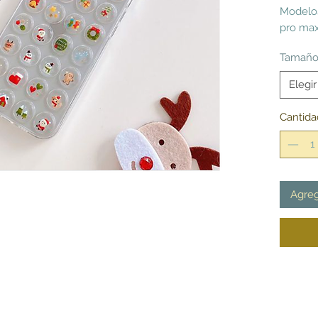
Modelos
pro max
Tamañ
Elegir
Cantida
Agreg