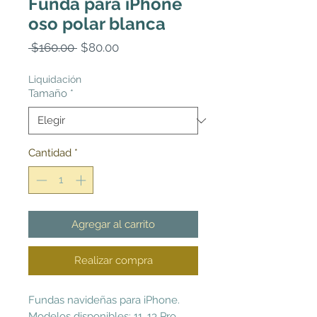
Funda para iPhone
oso polar blanca
Precio
Precio
 $160.00 
$80.00
de
oferta
Liquidación
Tamaño
*
Cantidad
*
Agregar al carrito
Realizar compra
Fundas navideñas para iPhone.
Modelos disponibles: 11, 13 Pro