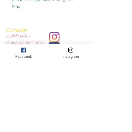
Max
Contacto
2226694827
ccasayestilo@gmail.
com
Facebook
Instagram
Aceptamos
Consulta nuestros Términos y Condiciones
y Aviso de Privacidad
Join our mailing list