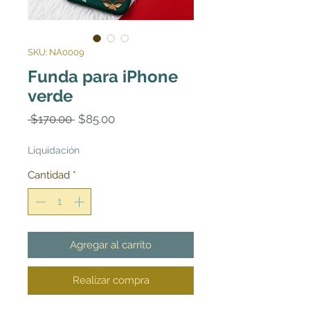
SKU: NA0009
Funda para iPhone
verde
Precio
Precio
 $170.00 
$85.00
de
oferta
Liquidación
Cantidad
*
Agregar al carrito
Realizar compra