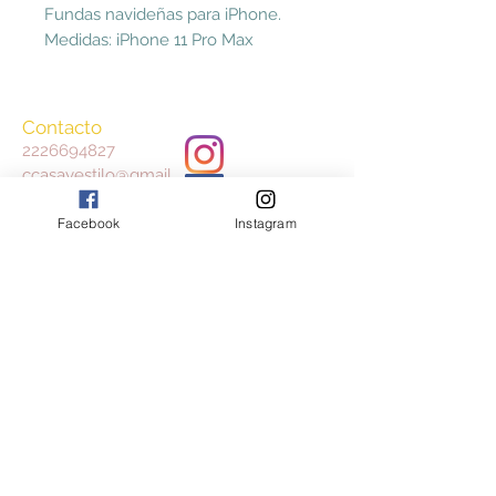
Fundas navideñas para iPhone.
Medidas: iPhone 11 Pro Max
Contacto
2226694827
ccasayestilo@gmail.
com
Facebook
Instagram
Aceptamos
Consulta nuestros Términos y Condiciones
y Aviso de Privacidad
Join our mailing list