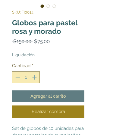
SKU: FI0014
Globos para pastel
rosa y morado
Precio
Precio
 $150.00 
$75.00
de
oferta
Liquidación
Cantidad
*
Agregar al carrito
Realizar compra
Set de globos de 10 unidades para