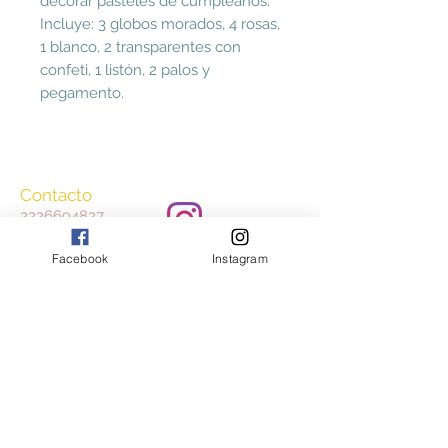
decorar pasteles de cumpleaños.
Incluye: 3 globos morados, 4 rosas,
1 blanco, 2 transparentes con
confeti, 1 listón, 2 palos y
pegamento.
Contacto
2226694827
ccasayestilo@gmail.
com
Facebook
Instagram
Aceptamos
Consulta nuestros Términos y Condiciones
y Aviso de Privacidad