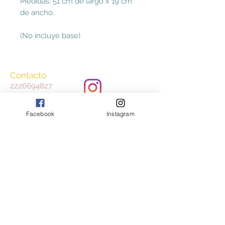
Medidas: 51 cm de largo x 19 cm
de ancho.
(No incluye base)
Contacto
2226694827
ccasayestilo@gmail.
com
Facebook
Instagram
Aceptamos
Consulta nuestros Términos y Condiciones
y Aviso de Privacidad
Join our mailing list