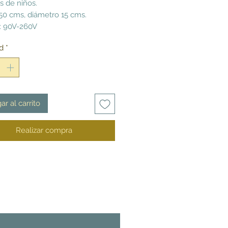
s de niños.
150 cms, diámetro 15 cms.
: 90V-260V
d
*
ar al carrito
Realizar compra