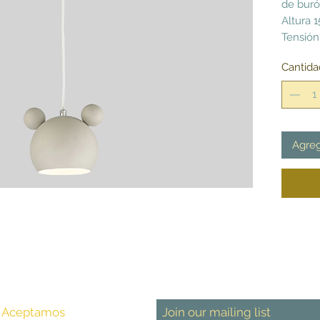
de buró
Altura 
Tensión
Cantida
Agreg
Aceptamos
Join our mailing list