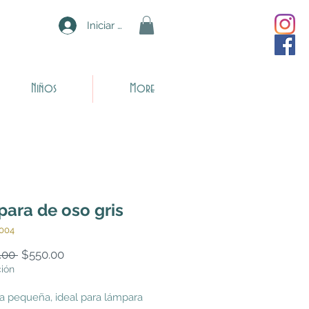
Iniciar sesión
Niños
More
ara de oso gris
0004
Precio
Precio
.00 
$550.00
de
ción
oferta
 pequeña, ideal para lámpara