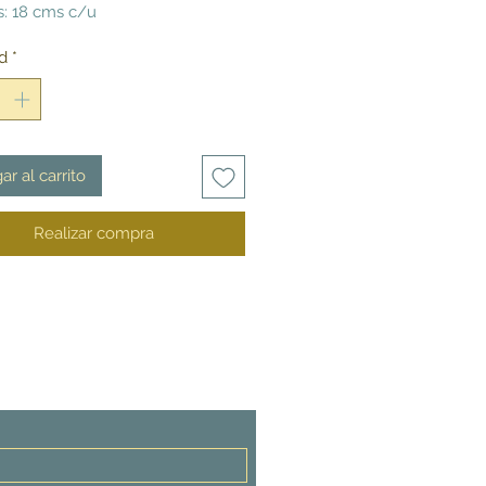
: 18 cms c/u
d
*
ar al carrito
Realizar compra