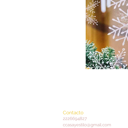
Contacto
2226694827
ccasayestilo@gmail.com