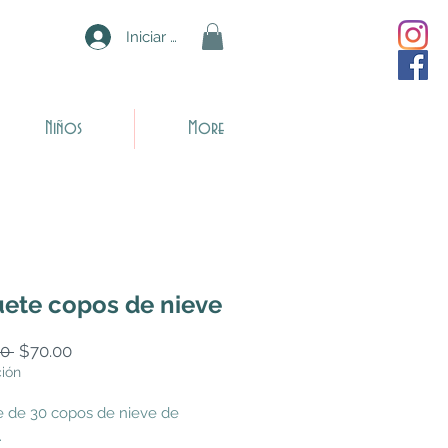
Iniciar sesión
Niños
More
ete copos de nieve
Precio
Precio
0 
$70.00
de
ción
oferta
 de 30 copos de nieve de
.