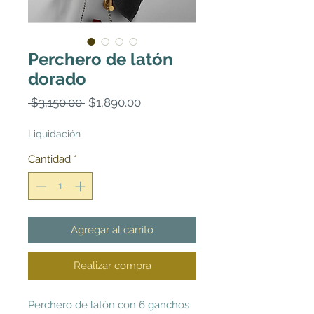
Perchero de latón
dorado
Precio
Precio
 $3,150.00 
$1,890.00
de
oferta
Liquidación
Cantidad
*
Agregar al carrito
Realizar compra
Perchero de latón con 6 ganchos