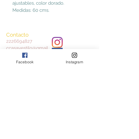
ajustables, color dorado.
Medidas: 60 cms.
Contacto
2226694827
ccasayestilo@gmail.
com
Facebook
Instagram
Aceptamos
Consulta nuestros Términos y Condiciones
y Aviso de Privacidad
Join our mailing list