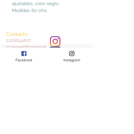
ajustables, color negro.
Medidas: 60 cms.
Contacto
2226694827
ccasayestilo@gmail.
com
Facebook
Instagram
Aceptamos
Consulta nuestros Términos y Condiciones
y Aviso de Privacidad
Join our mailing list