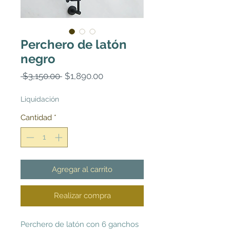
Perchero de latón
negro
Precio
Precio
 $3,150.00 
$1,890.00
de
oferta
Liquidación
Cantidad
*
Agregar al carrito
Realizar compra
Perchero de latón con 6 ganchos