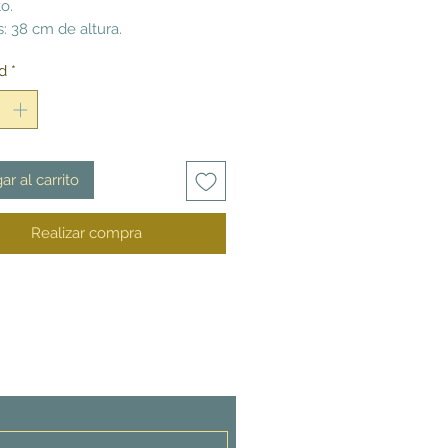
o.
: 38 cm de altura.
d
*
ar al carrito
Realizar compra