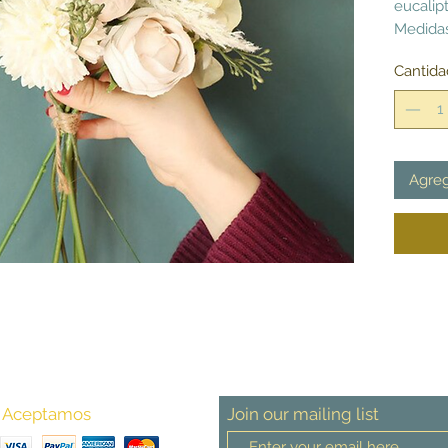
eucalipt
Medidas
Cantida
Agreg
Aceptamos
Join our mailing list