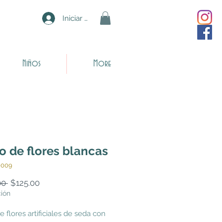
Iniciar sesión
Niños
More
 de flores blancas
0009
Precio
Precio
00 
$125.00
de
ción
oferta
 flores artificiales de seda con