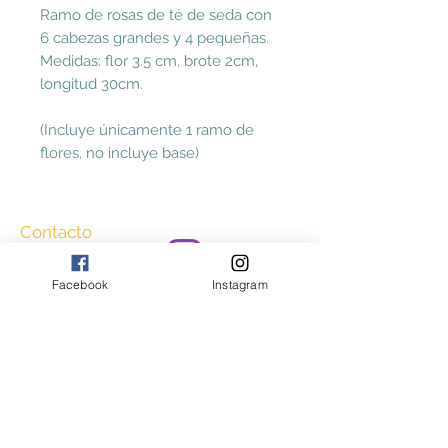
Ramo de rosas de té de seda con
6 cabezas grandes y 4 pequeñas.
Medidas: flor 3.5 cm, brote 2cm,
longitud 30cm.
(Incluye únicamente 1 ramo de
flores, no incluye base)
Contacto
2226694827
ccasayestilo@gmail.
Facebook
Instagram
com
Aceptamos
Consulta nuestros Términos y Condiciones
y Aviso de Privacidad