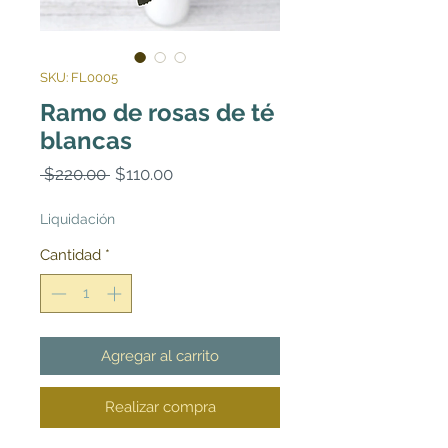
SKU: FL0005
Ramo de rosas de té
blancas
Precio
Precio
 $220.00 
$110.00
de
oferta
Liquidación
Cantidad
*
Agregar al carrito
Realizar compra