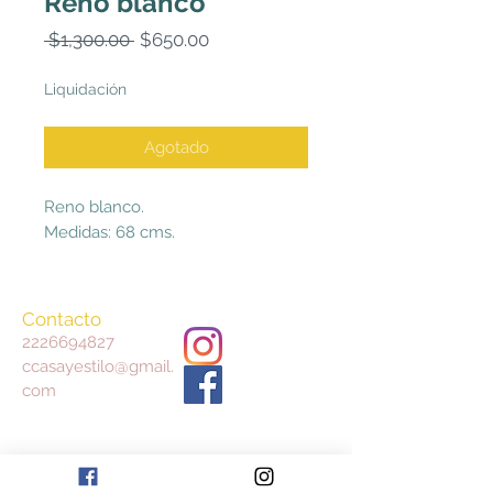
Reno blanco
Precio
Precio
 $1,300.00 
$650.00
de
oferta
Liquidación
Agotado
Reno blanco.
Medidas: 68 cms.
Contacto
2226694827
ccasayestilo@gmail.
com
Aceptamos