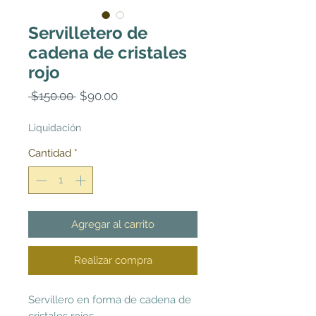
Servilletero de
cadena de cristales
rojo
Precio
Precio
 $150.00 
$90.00
de
oferta
Liquidación
Cantidad
*
Agregar al carrito
Realizar compra
Servillero en forma de cadena de
cristales rojos.