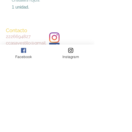
1 unidad.
Contacto
2226694827
ccasayestilo@gmail.
com
Facebook
Instagram
Aceptamos
Consulta nuestros Términos y Condiciones
y Aviso de Privacidad
Join our mailing list