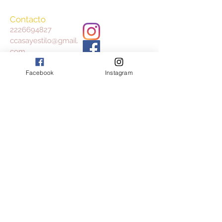
Contacto
2226694827
ccasayestilo@gmail.
com
Facebook
Instagram
Aceptamos
Consulta nuestros Términos y Condiciones
y Aviso de Privacidad
Join our mailing list
Subscribe Now