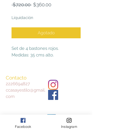
Precio
Precio
 $720.00 
$360.00
de
oferta
Liquidación
Agotado
Set de 4 bastones rojos.
Medidas: 35 cms alto.
Contacto
2226694827
ccasayestilo@gmail.
com
Aceptamos
Consulta nuestros Términos y Condiciones
Facebook
Instagram