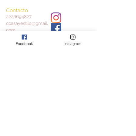
Contacto
2226694827
ccasayestilo@gmail.
com
Facebook
Instagram
Aceptamos
Consulta nuestros Términos y Condiciones
y Aviso de Privacidad
Join our mailing list
Subscribe Now