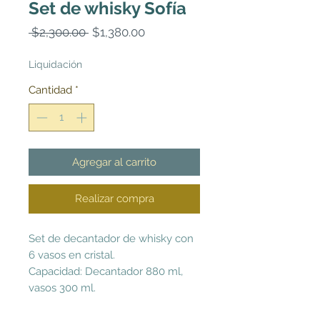
Set de whisky Sofía
Precio
Precio
 $2,300.00 
$1,380.00
de
oferta
Liquidación
Cantidad
*
Agregar al carrito
Realizar compra
Set de decantador de whisky con
6 vasos en cristal.
Capacidad: Decantador 880 ml,
vasos 300 ml.