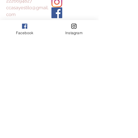
2226694827
ccasayestilo@gmail.
com
Facebook
Instagram
Aceptamos
Consulta nuestros Términos y Condiciones
y Aviso de Privacidad
Join our mailing list
Subscribe Now
© 2023 by INDOOR. Proudly created with