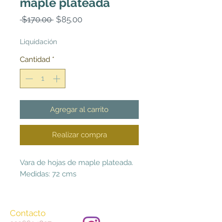
maple plateada
Precio
Precio
 $170.00 
$85.00
de
oferta
Liquidación
Cantidad
*
Agregar al carrito
Realizar compra
Vara de hojas de maple plateada.
Medidas: 72 cms
Contacto